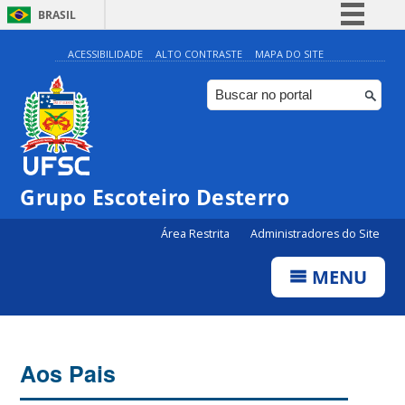
BRASIL
Simplifique!
ACESSIBILIDADE
ALTO CONTRASTE
MAPA DO SITE
Comunica BR
Participe
Acesso à informação
Legislação
Grupo Escoteiro Desterro
Canais
Área Restrita
Administradores do Site
MENU
Aos Pais